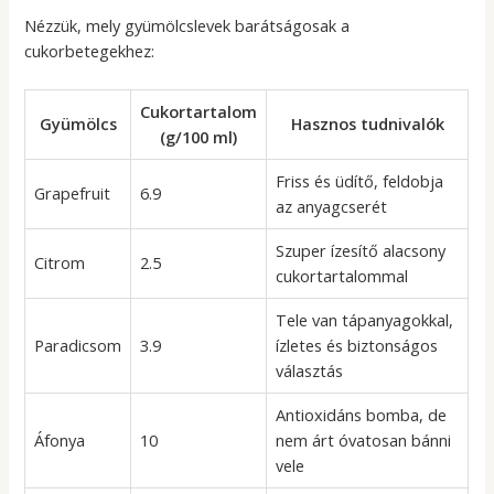
Nézzük, mely gyümölcslevek barátságosak a
cukorbetegekhez:
Cukortartalom
Gyümölcs
Hasznos tudnivalók
(g/100 ml)
Friss és üdítő, feldobja
Grapefruit
6.9
az anyagcserét
Szuper ízesítő alacsony
Citrom
2.5
cukortartalommal
Tele van tápanyagokkal,
Paradicsom
3.9
ízletes és biztonságos
választás
Antioxidáns bomba, de
Áfonya
10
nem árt óvatosan bánni
vele