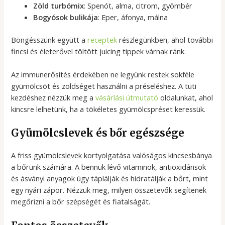
Zöld turbómix
: Spenót, alma, citrom, gyömbér
Bogyósok bulikája
: Eper, áfonya, málna
Böngésszünk együtt a
receptek
részlegünkben, ahol további
fincsi és életerővel töltött juicing tippek várnak ránk.
Az immunerősítés érdekében ne legyünk restek sokféle
gyümölcsöt és zöldséget használni a préseléshez. A tuti
kezdéshez nézzük meg a
vásárlási útmutató
oldalunkat, ahol
kincsre lelhetünk, ha a tökéletes gyümölcspréset keressük.
Gyümölcslevek és bőr egészsége
A friss gyümölcslevek kortyolgatása valóságos kincsesbánya
a bőrünk számára. A bennük lévő vitaminok, antioxidánsok
és ásványi anyagok úgy táplálják és hidratálják a bőrt, mint
egy nyári zápor. Nézzük meg, milyen összetevők segítenek
megőrizni a bőr szépségét és fiatalságát.