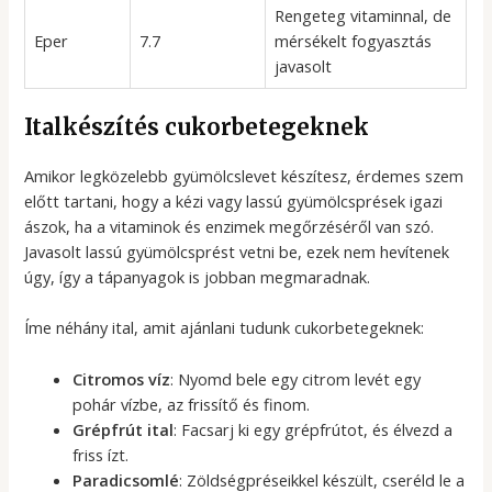
Rengeteg vitaminnal, de
Eper
7.7
mérsékelt fogyasztás
javasolt
Italkészítés cukorbetegeknek
Amikor legközelebb gyümölcslevet készítesz, érdemes szem
előtt tartani, hogy a kézi vagy lassú gyümölcsprések igazi
ászok, ha a vitaminok és enzimek megőrzéséről van szó.
Javasolt lassú gyümölcsprést vetni be, ezek nem hevítenek
úgy, így a tápanyagok is jobban megmaradnak.
Íme néhány ital, amit ajánlani tudunk cukorbetegeknek:
Citromos víz
: Nyomd bele egy citrom levét egy
pohár vízbe, az frissítő és finom.
Grépfrút ital
: Facsarj ki egy grépfrútot, és élvezd a
friss ízt.
Paradicsomlé
: Zöldségpréseikkel készült, cseréld le a