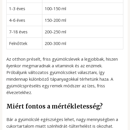
1-3 éves
100-150 ml
4-6 éves
150-200 ml
7-18 éves
200-250 ml
Felnőttek
200-300 ml
Az otthon préselt, friss gyümölcslevek a legjobbak, hiszen
ilyenkor megmaradnak a vitaminok és az enzimek.
Próbáljunk változatos gyümölcsöket választani, így
mindennap különböző tápanyagokkal térhetünk haza. A
gyümölcspréselés egy remek módszer az ízes, friss
élvezetekhez.
Miért fontos a mértékletesség?
Bár a gyümölcslé egészséges lehet, nagy mennyiségben a
cukortartalom miatt szénhidrát-túlterhelést is okozhat.