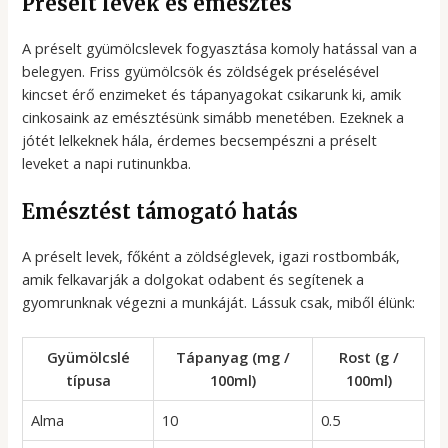
Préselt levek és emésztés
A préselt gyümölcslevek fogyasztása komoly hatással van a
belegyen. Friss gyümölcsök és zöldségek préselésével
kincset érő enzimeket és tápanyagokat csikarunk ki, amik
cinkosaink az emésztésünk simább menetében. Ezeknek a
jótét lelkeknek hála, érdemes becsempészni a préselt
leveket a napi rutinunkba.
Emésztést támogató hatás
A préselt levek, főként a zöldséglevek, igazi rostbombák,
amik felkavarják a dolgokat odabent és segítenek a
gyomrunknak végezni a munkáját. Lássuk csak, miből élünk:
Gyümölcslé
Tápanyag (mg /
Rost (g /
típusa
100ml)
100ml)
Alma
10
0.5