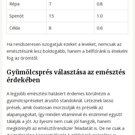
Répa
7
0.8
Spenót
15
1.0
Cékla
8
0.6
Ha rendszeresen iszogatjuk ezeket a leveket, nemcsak az
emésztésünk lesz boldogabb, hanem a bélflóránk is énekelni
fog az örömtől.
Gyümölcsprés választása az emésztés
érdekében
A legjobb emésztési hatásért érdemes körülnézni a
gyümölcspréseket árusító standoknál. Léteznek lassú
prések, amik óvatosan morzsolják és préselik az
alapanyagokat, így minden vitaminnal és enzimmel együtt
tálalják a jót. Az ilyesmi nem csak jól hangzik, hanem
megkönnyíti az emésztőrendszer feladatát is. De ne csak a