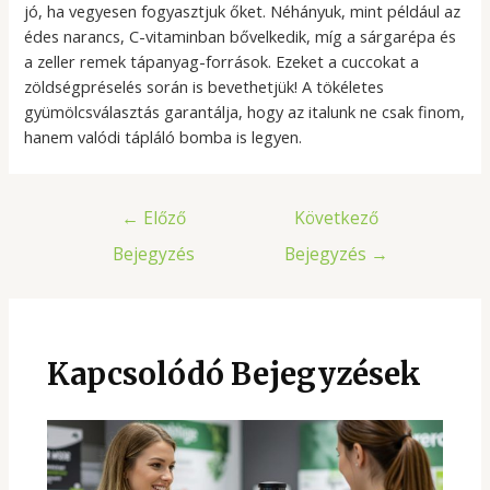
jó, ha vegyesen fogyasztjuk őket. Néhányuk, mint például az
édes narancs, C-vitaminban bővelkedik, míg a sárgarépa és
a zeller remek tápanyag-források. Ezeket a cuccokat a
zöldségpréselés során is bevethetjük! A tökéletes
gyümölcsválasztás garantálja, hogy az italunk ne csak finom,
hanem valódi tápláló bomba is legyen.
Bejegyzés
←
Előző
Következő
navigáció
Bejegyzés
Bejegyzés
→
Kapcsolódó Bejegyzések