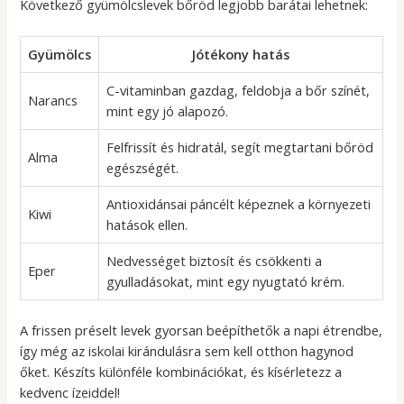
Következő gyümölcslevek bőröd legjobb barátai lehetnek:
Gyümölcs
Jótékony hatás
C-vitaminban gazdag, feldobja a bőr színét,
Narancs
mint egy jó alapozó.
Felfrissít és hidratál, segít megtartani bőröd
Alma
egészségét.
Antioxidánsai páncélt képeznek a környezeti
Kiwi
hatások ellen.
Nedvességet biztosít és csökkenti a
Eper
gyulladásokat, mint egy nyugtató krém.
A frissen préselt levek gyorsan beépíthetők a napi étrendbe,
így még az iskolai kirándulásra sem kell otthon hagynod
őket. Készíts különféle kombinációkat, és kísérletezz a
kedvenc ízeiddel!