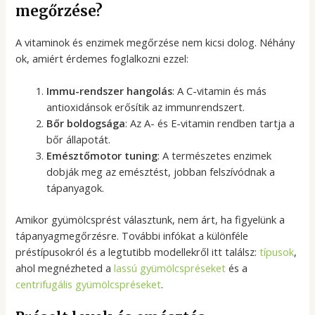
megőrzése?
A vitaminok és enzimek megőrzése nem kicsi dolog. Néhány
ok, amiért érdemes foglalkozni ezzel:
Immu-rendszer hangolás
: A C-vitamin és más
antioxidánsok erősítik az immunrendszert.
Bőr boldogsága
: Az A- és E-vitamin rendben tartja a
bőr állapotát.
Emésztőmotor tuning
: A természetes enzimek
dobják meg az emésztést, jobban felszívódnak a
tápanyagok.
Amikor gyümölcsprést választunk, nem árt, ha figyelünk a
tápanyagmegőrzésre. További infókat a különféle
préstípusokról és a legtutibb modellekről itt találsz:
típusok
,
ahol megnézheted a
lassú gyümölcspréseket
és a
centrifugális gyümölcspréseket
.