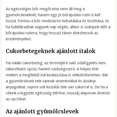
Az egészséges bőr megőrzése nem áll meg a
gyümölcsleveknél, hanem egy jó bőrápolási rutin is kell
hozzá. Fontos a bőr rendszeres hidratálása és tisztítása, és
ha hullafáradtak vagyunk nap végén, akkor is szánjunk időt a
bőrápolási rutinra, hogy hosszú távon élvezhessük az
eredményeket.
Cukorbetegeknek ajánlott italok
Ha valaki cukorbeteg, az étrendjére való odafigyelés nem
választható opció, hanem szükségszerű. A helyes étel
mellett a megfelelő ital kiválasztása is nélkülözhetetlen. Bár
a gyümölcslevek tele vannak vitaminokkal és ásványi
anyagokkal, sajnos sok közülük tele van cukorral is. De ha a
célunk a legjobb egészség elérése, muszáj alaposan átnézni
az opciókat.
Az ajánlott gyümölcslevek