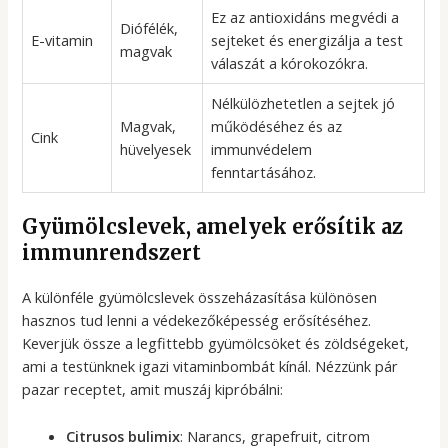
Ez az antioxidáns megvédi a
Diófélék,
E-vitamin
sejteket és energizálja a test
magvak
válaszát a kórokozókra.
Nélkülözhetetlen a sejtek jó
Magvak,
működéséhez és az
Cink
hüvelyesek
immunvédelem
fenntartásához.
Gyümölcslevek, amelyek erősítik az
immunrendszert
A különféle gyümölcslevek összeházasítása különösen
hasznos tud lenni a védekezőképesség erősítéséhez.
Keverjük össze a legfittebb gyümölcsöket és zöldségeket,
ami a testünknek igazi vitaminbombát kínál. Nézzünk pár
pazar receptet, amit muszáj kipróbálni:
Citrusos bulimix
: Narancs, grapefruit, citrom