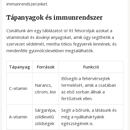
immunrendszerünket.
Tápanyagok és immunrendszer
Csináltunk ám egy táblázatot is! Itt felsoroljuk azokat a
vitaminokat és ásványi anyagokat, amik úgy segíthetik a
szervezet védelmét, mintha titkos fegyverek lennének, és
mindenféle gyümölcslevekben megtalálhatók.
Tápanyag
Források
Funkció
Elősegíti a fehérvérsejtek
Narancs,
termelését, amik a csatában
C-vitamin
citrom, kivi
az első sorban állnak a
fertőzések ellen.
Sárgarépa,
Segít a bőrünk, a látásunk és
A-vitamin
zöldlevelű
még a nyálkahártyáink
zöldségek
egészségének is.