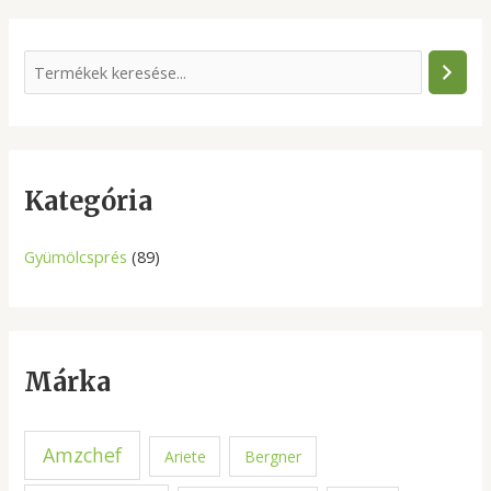
S
e
a
r
c
Kategória
h
Gyümölcsprés
(89)
Márka
Amzchef
Ariete
Bergner