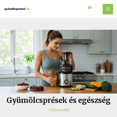
Skip
to
MAI
content
MEN
Gyümölcsprések és egészség
/
Útmutatók