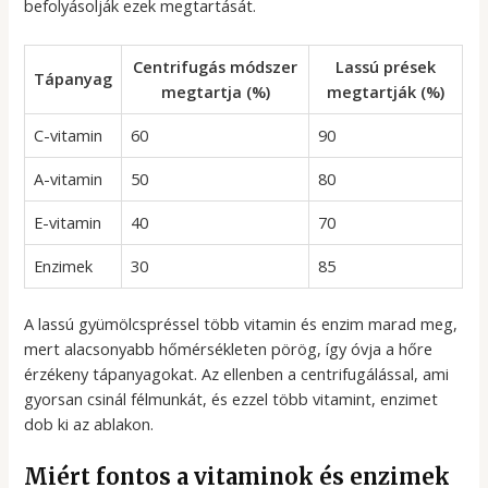
befolyásolják ezek megtartását.
Centrifugás módszer
Lassú prések
Tápanyag
megtartja (%)
megtartják (%)
C-vitamin
60
90
A-vitamin
50
80
E-vitamin
40
70
Enzimek
30
85
A lassú gyümölcspréssel több vitamin és enzim marad meg,
mert alacsonyabb hőmérsékleten pörög, így óvja a hőre
érzékeny tápanyagokat. Az ellenben a centrifugálással, ami
gyorsan csinál félmunkát, és ezzel több vitamint, enzimet
dob ki az ablakon.
Miért fontos a vitaminok és enzimek