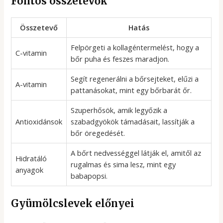
Fontos összetevők
Összetevő
Hatás
Felpörgeti a kollagéntermelést, hogy a
C-vitamin
bőr puha és feszes maradjon.
Segít regenerálni a bőrsejteket, elűzi a
A-vitamin
pattanásokat, mint egy bőrbarát őr.
Szuperhősök, amik legyőzik a
Antioxidánsok
szabadgyökök támadásait, lassítják a
bőr öregedését.
A bőrt nedvességgel látják el, amitől az
Hidratáló
rugalmas és sima lesz, mint egy
anyagok
babapopsi.
Gyümölcslevek előnyei