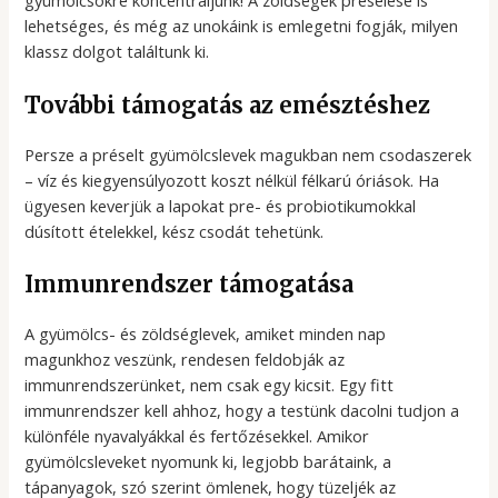
gyümölcsökre koncentráljunk! A zöldségek préselése is
lehetséges, és még az unokáink is emlegetni fogják, milyen
klassz dolgot találtunk ki.
További támogatás az emésztéshez
Persze a préselt gyümölcslevek magukban nem csodaszerek
– víz és kiegyensúlyozott koszt nélkül félkarú óriások. Ha
ügyesen keverjük a lapokat pre- és probiotikumokkal
dúsított ételekkel, kész csodát tehetünk.
Immunrendszer támogatása
A gyümölcs- és zöldséglevek, amiket minden nap
magunkhoz veszünk, rendesen feldobják az
immunrendszerünket, nem csak egy kicsit. Egy fitt
immunrendszer kell ahhoz, hogy a testünk dacolni tudjon a
különféle nyavalyákkal és fertőzésekkel. Amikor
gyümölcsleveket nyomunk ki, legjobb barátaink, a
tápanyagok, szó szerint ömlenek, hogy tüzeljék az