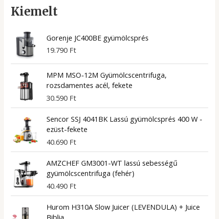
Kiemelt
Gorenje JC400BE gyümölcsprés
19.790
Ft
MPM MSO-12M Gyümölcscentrifuga,
rozsdamentes acél, fekete
30.590
Ft
Sencor SSJ 4041BK Lassú gyümölcsprés 400 W -
ezüst-fekete
40.690
Ft
AMZCHEF GM3001-WT lassú sebességű
gyümölcscentrifuga (fehér)
40.490
Ft
Hurom H310A Slow Juicer (LEVENDULA) + Juice
Biblia