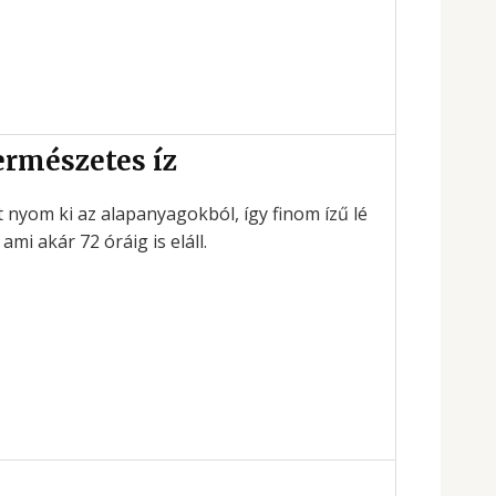
ermészetes íz
t nyom ki az alapanyagokból, így finom ízű lé
 ami akár 72 óráig is eláll.