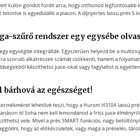
t külön gondot fordít arra, hogy otthonod legfontosabb ké
tekintve is egyedülálló a piacon. A díjnyertes lassú prés 5
ga-szűrő rendszer egy egysébe olvas
gy egységbe integrálták. Egyszerűen helyezd be a multicsigá
ásra szoruló alkatrészek számát csökkenti, hanem a folyamat 
égekből készíthetsz juice-okat vagy fagylaltot is egyetlen 
 bárhová az egészséget!
bb termékméret lehetővé teszi, hogy a Hurom H310A lassú p
canáson is! Soha nem kell lemondanod a friss juice élményről
zíthetsz vele. Mivel a prés SMART funkciós, nagy betöltőnyíl
gódni, hogy az előkészületek, vagy maga a préselés, tárolás 