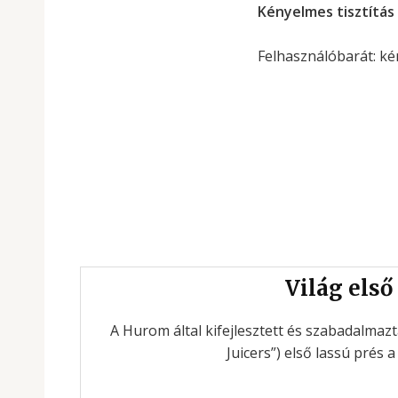
Kényelmes tisztítás
Felhasználóbarát: kényelmesen és gyorsan szétsz
Levehető tápkábel
Levehető kábellel re
Világ első
A Hurom által kifejlesztett és szabadalmazta
Juicers”) első lassú prés a