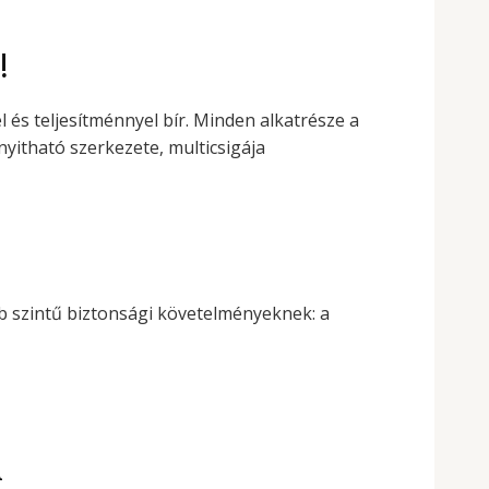
!
és teljesítménnyel bír. Minden alkatrésze a
nyitható szerkezete, multicsigája
b szintű biztonsági követelményeknek: a
A