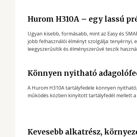
Hurom H310A – egy lassú prés
Ugyan kisebb, formásabb, mint az Easy és SMAR
jobb felhasználói élményt szolgálja: tenyérnyi,
leegyszerűsítik és élményszerűvé teszik használ
Könnyen nyitható adagolófe
A Hurom H310A tartályfedele könnyen nyitható,
működés közben kinyitott tartályfedél mellett a
Kevesebb alkatrész, környe