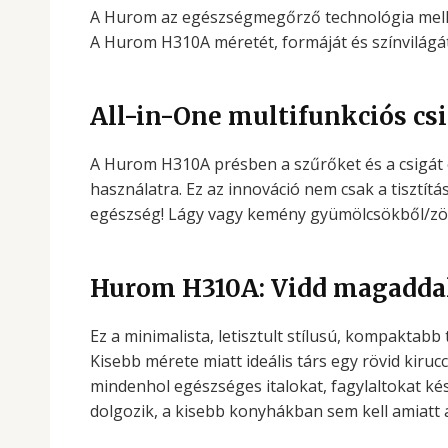
A Hurom az egészségmegőrző technológia mellet
A Hurom H310A méretét, formáját és színvilágát 
All-in-One multifunkciós csi
A Hurom H310A présben a szűrőket és a csigát e
használatra. Ez az innováció nem csak a tisztít
egészség! Lágy vagy kemény gyümölcsökből/zölds
Hurom H310A: Vidd magaddal
Ez a minimalista, letisztult stílusú, kompakta
Kisebb mérete miatt ideális társ egy rövid kiruc
mindenhol egészséges italokat, fagylaltokat kés
dolgozik, a kisebb konyhákban sem kell amiatt ag