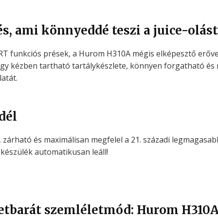
, ami könnyeddé teszi a juice-olást
T funkciós prések, a Hurom H310A mégis elképesztő erővel 
 egy kézben tartható tartálykészlete, könnyen forgatható és 
atát.
dél
 zárható és maximálisan megfelel a 21. századi legmagasab
 készülék automatikusan leáll!
zetbarát szemléletmód: Hurom H310