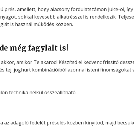
ú prés, amellett, hogy alacsony
fordulatszámon juice-ol, í
anyagot, sokkal kevesebb alkatrésszel is rendelkezik. Teljes
iát is használ működés közben.
de még fagylalt is!
 akkor, amikor Te akarod! Készítsd el kedvenc frissítő dessz
 tej, joghurt kombinációiból azonnal isteni finomságokat v
ön technika nélkül összeállítható.
 az adagoló fedelét préselés közben kinyitod, majd becsuko