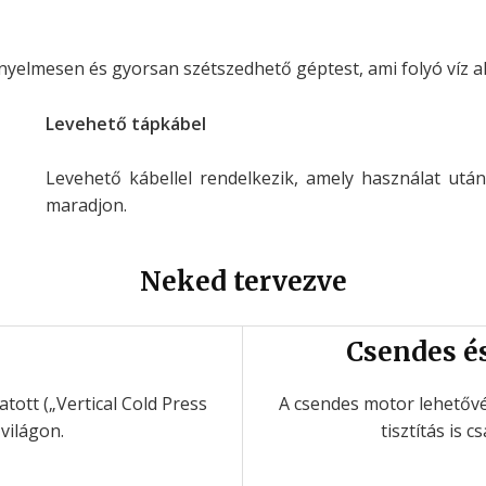
edhető géptest, ami folyó víz alatt könnyen tisztítható!
ndelkezik, amely használat után is kényelmesen tárolható, h
Neked tervezve
Csendes é
tott („Vertical Cold Press
A csendes motor lehetővé 
 világon.
tisztítás is 