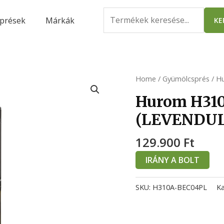
Search
prések
Márkák
KE
for:
Home
/
Gyümölcsprés
/ Hu
Hurom H310
(LEVENDULA
129.900
Ft
IRÁNY A BOLT
SKU:
H310A-BEC04PL
Ka