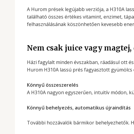
A Hurom prések legújabb verziója, a H310A lass
található összes értékes vitamint, enzimet, táp
felhasználásának köszönhetően kevesebb energ
Nem csak juice vagy magtej, 
Házi fagylalt minden évszakban, ráadásul ott és
Hurom H310A lassú prés fagyasztott gyümölcs és
Könnyű összeszerelés
A H310A nagyon egyszerűen, intuitív módon, kül
Könnyű behelyezés, automatikus újraindítás
További hozzávalók bármikor behelyezhetők. Ha