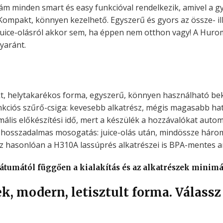
 minden smart és easy funkcióval rendelkezik, amivel a gyá
. Kompakt, könnyen kezelhető. Egyszerű és gyors az össze- i
uice-olásról akkor sem, ha éppen nem otthon vagy! A Huro
yaránt.
, helytakarékos forma, egyszerű, könnyen használható b
nkciós szűrő-csiga: kevesebb alkatrész, mégis magasabb ha
ális előkészítési idő, mert a készülék a hozzávalókat autom
hosszadalmas mosogatás: juice-olás után, mindössze három 
z hasonlóan a H310A lassúprés alkatrészei is BPA-mentes a
átumától függően a kialakítás és az alkatrészek minimál
, modern, letisztult forma. Válassz