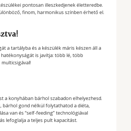
szülékei pontosan illeszkedjenek életteredbe.
 különböző, finom, harmonikus színben érhető el.
ztva!
t a tartályba és a készülék máris készen áll a
hatékonyságát is javítja: több lé, több
multicsigával!
rést a konyhában bárhol szabadon elhelyezhesd.
, bárhol gond nélkül folytathatod a diéta,
ása van és “self-feeding” technológiával
lefoglalja a teljes pult kapacitást.