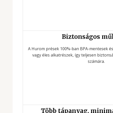
Biztonságos mű
A Hurom prések 100%-ban BPA-mentesek és
vagy éles alkatrészek, így teljesen bizton
számára.
Több tápanyag, minimá