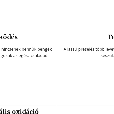
ködés
T
 nincsenek bennük pengék
A lassú préselés több leve
ságosak az egész családod
készül,
lis oxidáció