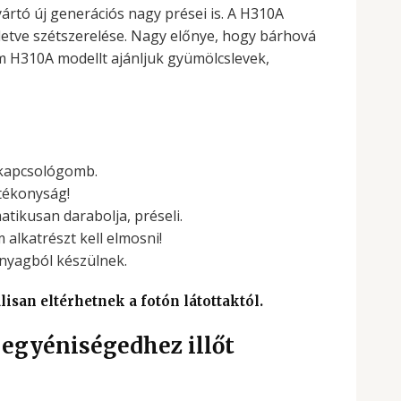
rtó új generációs nagy prései is. A H310A
lletve szétszerelése. Nagy előnye, hogy bárhová
m H310A modellt ajánljuk gyümölcslevek,
ekapcsológomb.
tékonyság!
atikusan darabolja, préseli.
alkatrészt kell elmosni!
nyagból készülnek.
isan eltérhetnek a fotón látottaktól.
 egyéniségedhez illőt