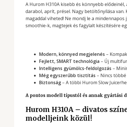
A Hurom H310A kisebb és könnyebb elődeinél, ám
darabol, aprít, présel. Nagy betöltőnyílása van
magaddal viheted! Ne mondj le a mindennapos j
smoothie-k, magtejek és fagylalt készítésére eg
Modern, könnyed megjelenés
– Kompakt
Fejlett, SMART technológia
– Új multifu
Intelligens gyümölcs-feldolgozás
– Minim
Még egyszerűbb tisztítás
– Nincs többé 
Biztonság
– A többi Hurom Slow Juicerhe
A pontos modell típustól és annak gyártási d
Hurom H310A – divatos színek
modelljeink közül!