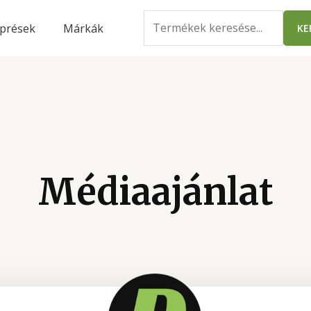
prések
Márkák
KE
Médiaajánlat