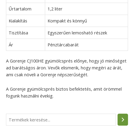
Űrtartalom
1,2 liter
Kialakítás
Kompakt és könnyű
Tisztítása
Egyszerűen lemosható részek
Ár
Pénztárcabarát
A Gorenje CJ100HE gyümölcsprés előnye, hogy jó minőséget
ad barátságos áron. Vevők elismerik, hogy megéri az árát,
ami csak növeli a Gorenje népszerűségét.
A Gorenje gyümölcsprés biztos befektetés, amit örömmel
fogunk használni évekig.
S
e