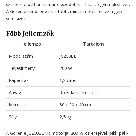
szeretnéd otthon hamar összedobni a frissítő gyümölcslevet.
A Gorenje minősége már több, mint ismerős, és ez a gép
sem kivétel.
Főbb Jellemzők
Jellemző
Tartalom
Modellszám
JC200BE
Teljesítmény
200 W
Kapacitás
1,25 liter
Anyag
Rozsdamentes acél
Méretek
30 x 20 x 40 cm
Súly
2,5 kg
A Gorenje JC200BE kis motorja, 200 W-os erejével, pikk-pakk