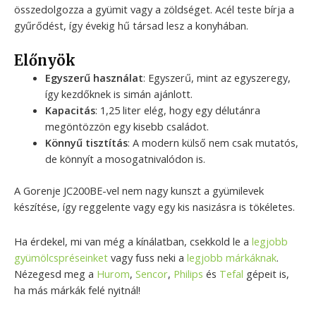
összedolgozza a gyümit vagy a zöldséget. Acél teste bírja a
gyűrődést, így évekig hű társad lesz a konyhában.
Előnyök
Egyszerű használat
: Egyszerű, mint az egyszeregy,
így kezdőknek is simán ajánlott.
Kapacitás
: 1,25 liter elég, hogy egy délutánra
megöntözzön egy kisebb családot.
Könnyű tisztítás
: A modern külső nem csak mutatós,
de könnyít a mosogatnivalódon is.
A Gorenje JC200BE-vel nem nagy kunszt a gyümilevek
készítése, így reggelente vagy egy kis nasizásra is tökéletes.
Ha érdekel, mi van még a kínálatban, csekkold le a
legjobb
gyümölcspréseinket
vagy fuss neki a
legjobb márkáknak
.
Nézegesd meg a
Hurom
,
Sencor
,
Philips
és
Tefal
gépeit is,
ha más márkák felé nyitnál!