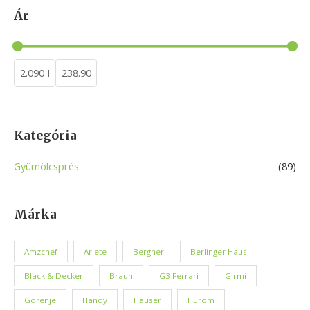
a
Ár
r
c
h
Kategória
Gyümölcsprés
(89)
Márka
Amzchef
Ariete
Bergner
Berlinger Haus
Black & Decker
Braun
G3 Ferrari
Girmi
Gorenje
Handy
Hauser
Hurom