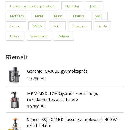
Hurom Group Corporation
Hyundai
Jocca
Metaltex
MPM
Muta
Philips
SAGE
Sencor
SMEG
Tefal
Tescoma
Tesla
Ufesa
Westmark
Zelmer
Kiemelt
Gorenje JC400BE gyümölcsprés
19.790
Ft
MPM MSO-12M Gyümölcscentrifuga,
rozsdamentes acél, fekete
30.590
Ft
Sencor SSJ 4041BK Lassú gyümölcsprés 400 W -
ezüst-fekete