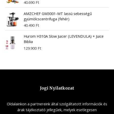
40.690
Ft
AMZCHEF GM3001-WT lassú sebességű
gyümölcscentrifuga (fehér)
40.490
Ft
Hurom H310A Slow Juicer (LEVENDULA) + Juice
Biblia
129.900
Ft
Jogi Nyilatkozat
Oldalainkon a partnereink által szolgáltatott információk és
árak tájékoztató jellegűek, melyek esetlegesen