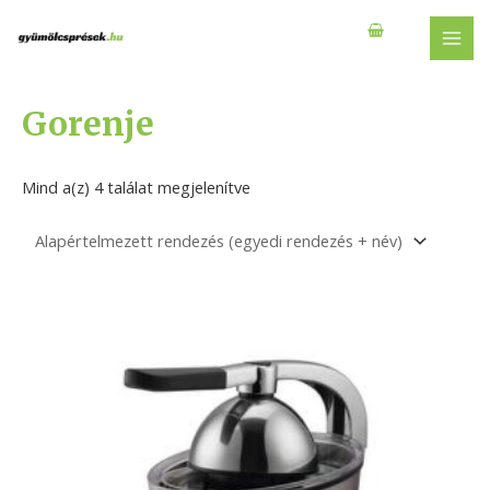
Skip
to
MAI
content
MEN
Gorenje
Mind a(z) 4 találat megjelenítve