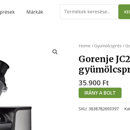
Search
prések
Márkák
KE
for:
Home
/
Gyümölcsprés
/ Go
Gorenje JC
gyümölcsp
35.900
Ft
IRÁNY A BOLT
SKU:
3838782693397
Ka