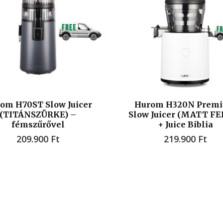
om H70ST Slow Juicer
Hurom H320N Prem
(TITÁNSZÜRKE) –
Slow Juicer (MATT F
fémszűrővel
+ Juice Biblia
209.900
Ft
219.900
Ft