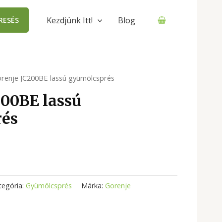
Kezdjünk Itt!
Blog
RESÉS
renje JC200BE lassú gyümölcsprés
200BE lassú
rés
tegória:
Gyümölcsprés
Márka:
Gorenje