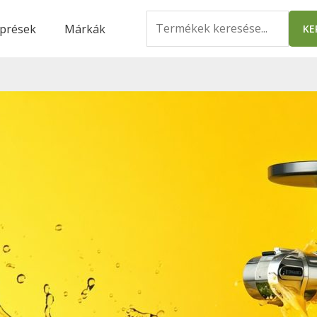
Search
prések
Márkák
KE
for: