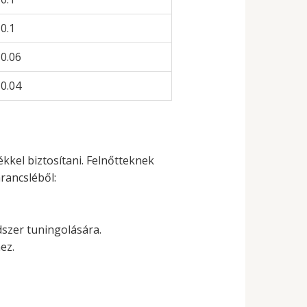
0.1
0.06
0.04
kkel biztosítani. Felnőtteknek
rancsléből:
szer tuningolására.
ez.