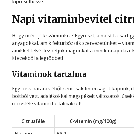
kipréselhesse.
Napi vitaminbevitel cit
Hogy miért jók számunkra? Egyrészt, a most facsart g
anyagokkal, amik felturbózzák szervezetünket – vitam
amikkel felvértezhetjük magunkat a mindennapokra.
ki ezekből a legtöbbet!
Vitaminok tartalma
Egy friss narancsléből nem csak finomságot kapunk, de
boltból vett, adalékokkal megspékelt változatok. Csek
citrusféle vitamin tartalmakról!
Citrusféle
C-vitamin (mg/100g)
Narancs
53.2