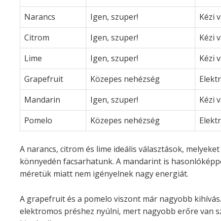
Narancs
Igen, szuper!
Kézi 
Citrom
Igen, szuper!
Kézi 
Lime
Igen, szuper!
Kézi 
Grapefruit
Közepes nehézség
Elekt
Mandarin
Igen, szuper!
Kézi 
Pomelo
Közepes nehézség
Elekt
A narancs, citrom és lime ideális választások, melyeke
könnyedén facsarhatunk. A mandarint is hasonlóképpen
méretük miatt nem igényelnek nagy energiát.
A grapefruit és a pomelo viszont már nagyobb kihívás
elektromos préshez nyúlni, mert nagyobb erőre van 