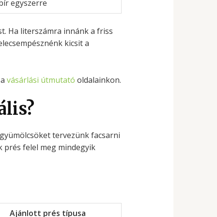
bír egyszerre
. Ha literszámra innánk a friss
elecsempésznénk kicsit a
 a
vásárlási útmutató
oldalainkon.
ális?
en gyümölcsöket tervezünk facsarni
k prés felel meg mindegyik
Ajánlott prés típusa