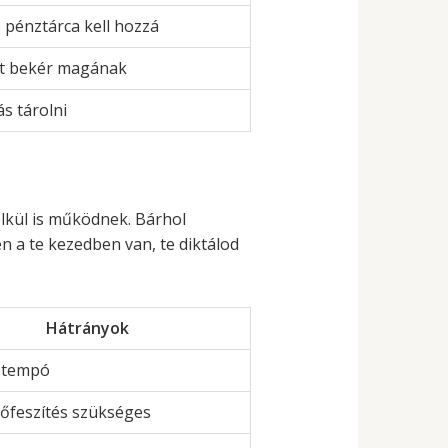
pénztárca kell hozzá
t bekér magának
ás tárolni
lkül is működnek. Bárhol
en a te kezedben van, te diktálod
Hátrányok
 tempó
erőfeszítés szükséges