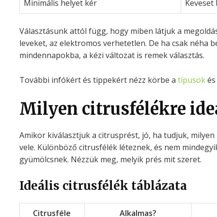
Minimális helyet kér
Keveset 
Választásunk attól függ, hogy miben látjuk a megoldást
leveket, az elektromos verhetetlen. De ha csak néha b
mindennapokba, a kézi változat is remek választás.
További infókért és tippekért nézz körbe a
típusok
és
Milyen citrusfélékre ide
Amikor kiválasztjuk a citrusprést, jó, ha tudjuk, mily
vele. Különböző citrusfélék léteznek, és nem mindegyi
gyümölcsnek. Nézzük meg, melyik prés mit szeret.
Ideális citrusfélék táblázata
Citrusféle
Alkalmas?