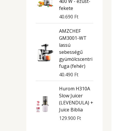
400 W - ezüst-
fekete
40.690
Ft
AMZCHEF
GM3001-WT
lassú
sebességű
gyümölcscentri
fuga (fehér)
40.490
Ft
Hurom H310A
Slow Juicer
(LEVENDULA) +
Juice Biblia
129.900
Ft