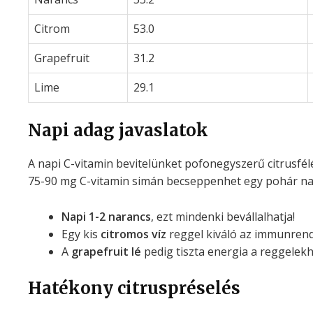
Citrom
53.0
Grapefruit
31.2
Lime
29.1
Napi adag javaslatok
A napi C-vitamin bevitelünket pofonegyszerű citrusfélé
75-90 mg C-vitamin simán becseppenhet egy pohár na
Napi 1-2 narancs
, ezt mindenki bevállalhatja!
Egy kis
citromos víz
reggel kiváló az immunrend
A
grapefruit lé
pedig tiszta energia a reggelekh
Hatékony citruspréselés