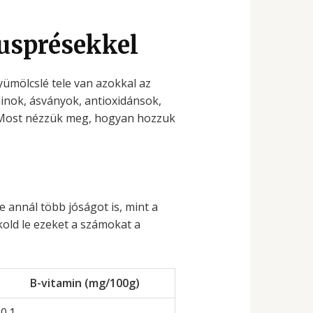
rusprésekkel
yümölcslé tele van azokkal az
inok, ásványok, antioxidánsok,
 Most nézzük meg, hogyan hozzuk
 annál több jóságot is, mint a
kold le ezeket a számokat a
B-vitamin (mg/100g)
0.1