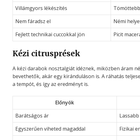
Villámgyors lékészítés
Tömöttebb 
Nem fáradsz el
Némi helye
Fejlett technikai cuccokkal jön
Picit macer
Kézi citrusprések
A kézi darabok nosztalgiát idéznek, miközben áram né
bevethetők, akár egy kiránduláson is. A ráhatás teljes
a tempót, és így az eredményt is.
Előnyök
Barátságos ár
Lassabb
Egyszerűen viheted magaddal
Fizikai 