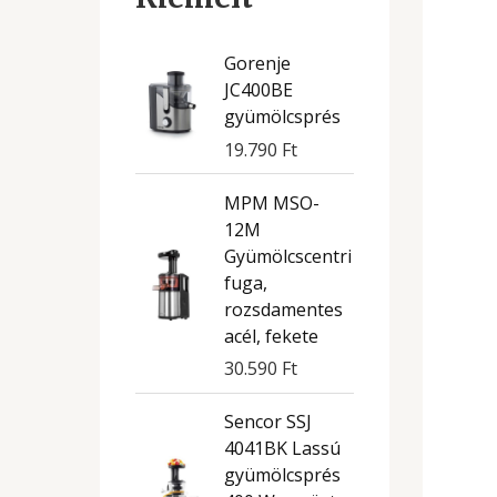
Gorenje
JC400BE
gyümölcsprés
19.790
Ft
MPM MSO-
12M
Gyümölcscentri
fuga,
rozsdamentes
acél, fekete
30.590
Ft
Sencor SSJ
4041BK Lassú
gyümölcsprés