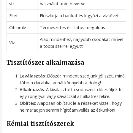
víz
használat után bevetve
Ecet
Eloszlatja a bacikat és legyőzi a vízkövet
Citromlé
Természetes és illatos megoldás
Alap mindenhez, nagyobb csodákat művel
Víz
a többi szerrel együtt
Tisztítószer alkalmazása
Leválasztás
: Először mindent szedjünk jól szét, minél
több a darabka, annál könnyebb a dolog!
Alkalmazás
: A kiválasztott csodaszert dörzsöljük fel
egy ronggyal vagy szivaccsal az alkatrészekre.
Öblítés
: Alaposan öblítsük le a részeket vízzel, hogy
ne maradjon semmi hígítóamivellés az étkünkön!
Kémiai tisztítószerek