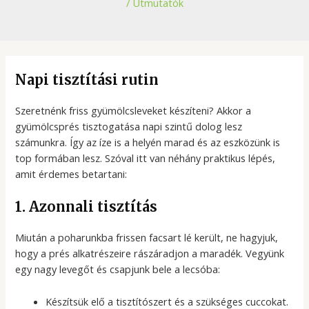
/
Útmutatók
Napi tisztítási rutin
Szeretnénk friss gyümölcsleveket készíteni? Akkor a
gyümölcsprés tisztogatása napi szintű dolog lesz
számunkra. Így az íze is a helyén marad és az eszközünk is
top formában lesz. Szóval itt van néhány praktikus lépés,
amit érdemes betartani:
1. Azonnali tisztítás
Miután a poharunkba frissen facsart lé került, ne hagyjuk,
hogy a prés alkatrészeire rászáradjon a maradék. Vegyünk
egy nagy levegőt és csapjunk bele a lecsóba:
Készítsük elő a tisztítószert és a szükséges cuccokat.