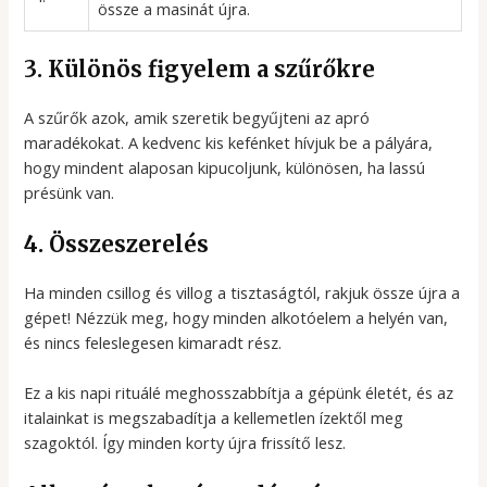
össze a masinát újra.
3. Különös figyelem a szűrőkre
A szűrők azok, amik szeretik begyűjteni az apró
maradékokat. A kedvenc kis kefénket hívjuk be a pályára,
hogy mindent alaposan kipucoljunk, különösen, ha lassú
présünk van.
4. Összeszerelés
Ha minden csillog és villog a tisztaságtól, rakjuk össze újra a
gépet! Nézzük meg, hogy minden alkotóelem a helyén van,
és nincs feleslegesen kimaradt rész.
Ez a kis napi rituálé meghosszabbítja a gépünk életét, és az
italainkat is megszabadítja a kellemetlen ízektől meg
szagoktól. Így minden korty újra frissítő lesz.