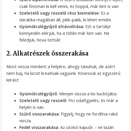
csak finoman ki kell venni, és hoppá, már kint is van.
Szeletelő vagy reszelő rész kiemelése
: Ez a
darabka magában áll, pikk-pakk, ki lehet emelni.
Gyümölcslégyűjtő eltávolítása
: Ezt a tartályt
könnyedén elérjük, ha a többi már kint van. Ne
feledjük, hova tettük!
2. Alkatrészek összerakása
Most vissza mindent a helyére, ahogy tanultuk, de azért
nem baj, ha kicsit kreatívak vagyunk. Kövessük az egyszerű
leírást:
Gyümölcslégyűjtő
: Menjen vissza a kis kuckójába.
Szeletelő vagy reszelő
: Pici odafigyelés, és már a
helyén is van.
Szűrő visszarakása
: Figyelj, hogy ne fordítva rakd
vissza.
Fedél visszarakása
: Az utolsó kapuőr – ne lazán