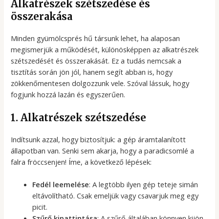
Alkatrészek szétszedése és
összerakása
Minden gyümölcsprés hű társunk lehet, ha alaposan
megismerjük a működését, különösképpen az alkatrészek
szétszedését és összerakását. Ez a tudás nemcsak a
tisztítás során jön jól, hanem segít abban is, hogy
zökkenőmentesen dolgozzunk vele. Szóval lássuk, hogy
fogjunk hozzá lazán és egyszerűen.
1. Alkatrészek szétszedése
Indítsunk azzal, hogy biztosítjuk: a gép áramtalanított
állapotban van. Senki sem akarja, hogy a paradicsomlé a
falra fröccsenjen! Íme, a következő lépések:
Fedél leemelése
: A legtöbb ilyen gép teteje simán
eltávolítható. Csak emeljük vagy csavarjuk meg egy
picit.
Szűrő kipattintása
: A szűrő általában könnyen kijön,