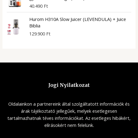
40.490
Ft
Hurom H310A Slow Juicer (LEVENDULA) + Juice
Biblia
129.900
Ft
Jogi Nyilatkozat
Oldalainkon a partnereink által szolgáltatott információk és
árak tájékoztató jellegűek, melyek esetlegesen
tartalmazhatnak téves információkat. Az esetleges hibákért,
elírásokért nem felelünk.