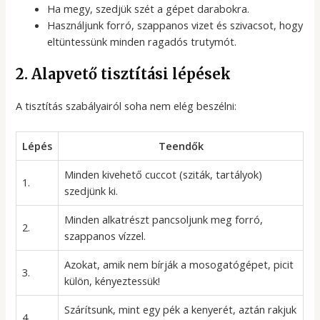
Ha megy, szedjük szét a gépet darabokra.
Használjunk forró, szappanos vizet és szivacsot, hogy
eltüntessünk minden ragadós trutymót.
2. Alapvető tisztítási lépések
A tisztítás szabályairól soha nem elég beszélni:
Lépés
Teendők
Minden kivehető cuccot (sziták, tartályok)
1.
szedjünk ki.
Minden alkatrészt pancsoljunk meg forró,
2.
szappanos vízzel.
Azokat, amik nem bírják a mosogatógépet, picit
3.
külön, kényeztessük!
Szárítsunk, mint egy pék a kenyerét, aztán rakjuk
4.