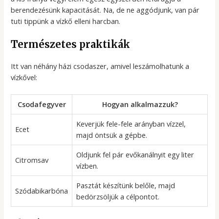
berendezésünk kapacitását. Na, de ne aggódjunk, van pár
tuti tippünk a vízkő elleni harcban.
Természetes praktikák
Itt van néhány házi csodaszer, amivel leszámolhatunk a
vízkővel:
Csodafegyver
Hogyan alkalmazzuk?
Keverjük fele-fele arányban vízzel,
Ecet
majd öntsük a gépbe.
Oldjunk fel pár evőkanálnyit egy liter
Citromsav
vízben.
Pasztát készítünk belőle, majd
Szódabikarbóna
bedörzsöljük a célpontot.