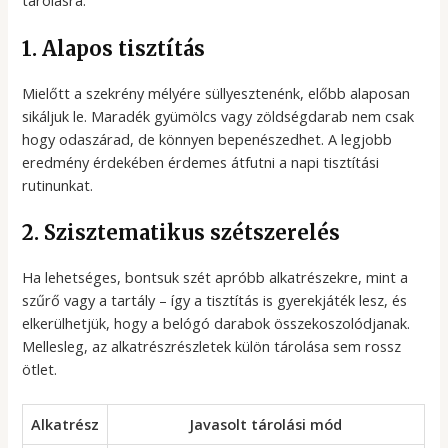
tárolásra:
1. Alapos tisztítás
Mielőtt a szekrény mélyére süllyesztenénk, előbb alaposan
sikáljuk le. Maradék gyümölcs vagy zöldségdarab nem csak
hogy odaszárad, de könnyen bepenészedhet. A legjobb
eredmény érdekében érdemes átfutni a napi tisztítási
rutinunkat.
2. Szisztematikus szétszerelés
Ha lehetséges, bontsuk szét apróbb alkatrészekre, mint a
szűrő vagy a tartály – így a tisztítás is gyerekjáték lesz, és
elkerülhetjük, hogy a belógó darabok összekoszolódjanak.
Mellesleg, az alkatrészrészletek külön tárolása sem rossz
ötlet.
Alkatrész
Javasolt tárolási mód