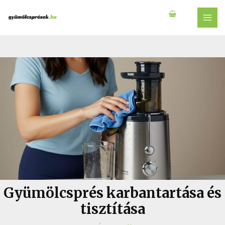
Skip
to
MAI
content
MEN
Gyümölcsprés karbantartása és
tisztítása