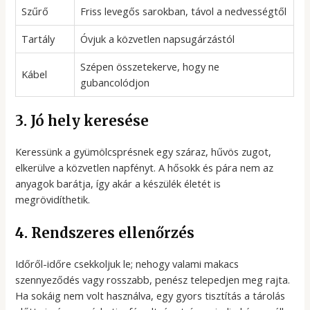
Szűrő
Friss levegős sarokban, távol a nedvességtől
Tartály
Óvjuk a közvetlen napsugárzástól
Szépen összetekerve, hogy ne
Kábel
gubancolódjon
3. Jó hely keresése
Keressünk a gyümölcsprésnek egy száraz, hűvös zugot,
elkerülve a közvetlen napfényt. A hősokk és pára nem az
anyagok barátja, így akár a készülék életét is
megrövidíthetik.
4. Rendszeres ellenőrzés
Időről-időre csekkoljuk le; nehogy valami makacs
szennyeződés vagy rosszabb, penész telepedjen meg rajta.
Ha sokáig nem volt használva, egy gyors tisztítás a tárolás