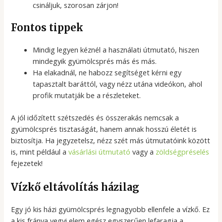
csináljuk, szorosan zárjon!
Fontos tippek
Mindig legyen kéznél a használati útmutató, hiszen
mindegyik gyümölcsprés más és más.
Ha elakadnál, ne habozz segítséget kérni egy
tapasztalt baráttól, vagy nézz utána videókon, ahol
profik mutatják be a részleteket.
A jól időzített szétszedés és összerakás nemcsak a
gyümölcsprés tisztaságát, hanem annak hosszú életét is
biztosítja. Ha jegyzetelsz, nézz szét más útmutatóink között
is, mint például a
vásárlási útmutató
vagy a
zöldségpréselés
fejezetek!
Vízkő eltávolítás házilag
Egy jó kis házi gyümölcsprés legnagyobb ellenfele a vízkő. Ez
a kis fránya vegyi elem egész egyszerűen lefaragja a