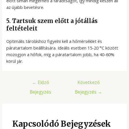
előtt simán megérheti a fáradtságot, így mindig készen áll
az újabb bevetésre.
5. Tartsuk szem előtt a jótállás
feltételeit
Optimális tároláshoz figyelni kell a hőmérséklet és
páratartalom beállítására. Ideális esetben 15-20 °C között
mozogjon a hőfok, míg a páratartalom jobb, ha 40-60%
körül jár.
Bejegyzés
←
Előző
Következő
navigáció
Bejegyzés
Bejegyzés
→
Kapcsolódó Bejegyzések