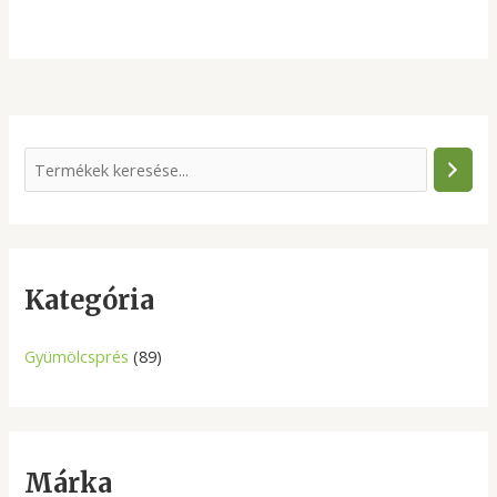
S
e
a
r
c
Kategória
h
Gyümölcsprés
(89)
Márka