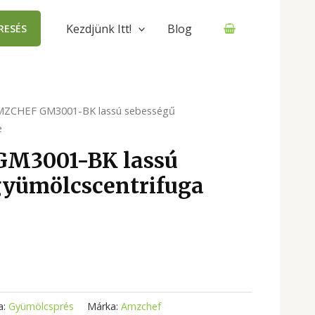
Kezdjünk Itt!
Blog
RESÉS
MZCHEF GM3001-BK lassú sebességű
e
M3001-BK lassú
gyümölcscentrifuga
a:
Gyümölcsprés
Márka:
Amzchef