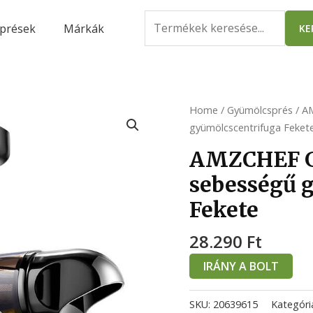
Search
prések
Márkák
KE
for:
Home
/
Gyümölcsprés
/ A
gyümölcscentrifuga Feket
AMZCHEF G
sebességű 
Fekete
28.290
Ft
IRÁNY A BOLT
SKU:
20639615
Kategóri