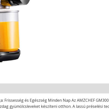
 Frissesség és Egészség Minden Nap Az AMZCHEF GM3001-B
azdag gyümölcsleveket készíteni otthon. A lassú préselési