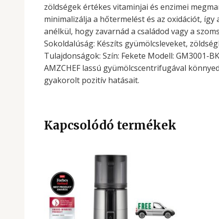
zöldségek értékes vitaminjai és enzimei megmar
minimalizálja a hőtermelést és az oxidációt, íg
anélkül, hogy zavarnád a családod vagy a szomsz
Sokoldalúság: Készíts gyümölcsleveket, zöldségl
Tulajdonságok: Szín: Fekete Modell: GM3001-BK
AMZCHEF lassú gyümölcscentrifugával könnyedé
gyakorolt pozitív hatásait.
Kapcsolódó termékek