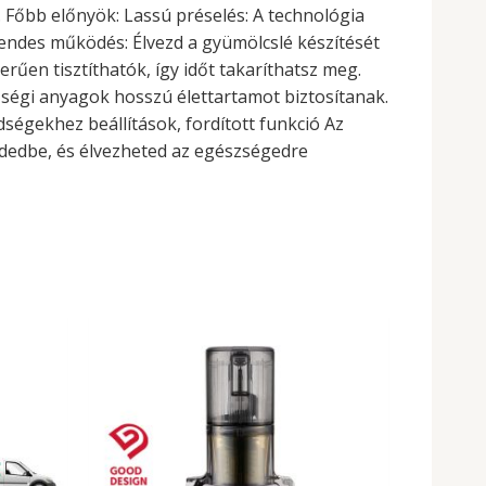
 Főbb előnyök: Lassú préselés: A technológia
Csendes működés: Élvezd a gyümölcslé készítését
rűen tisztíthatók, így időt takaríthatsz meg.
nőségi anyagok hosszú élettartamot biztosítanak.
égekhez beállítások, fordított funkció Az
dedbe, és élvezheted az egészségedre