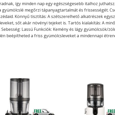
adnak, így minden nap egy egészségesebb italhoz juthatsz.
y a gyümölcslé megőrzi tápanyagtartalmát és frissességét. 
édaid. Könnyű tisztítás: A szétszerelhető alkatrészek egysze
eveket, sőt akár növényi tejeket is. Tartós kialakítás: A mi
 Sebesség: Lassú Funkciók: Kemény és lágy gyümölcsök/zölds
n beépítheted a friss gyümölcsleveket a mindennapi étren