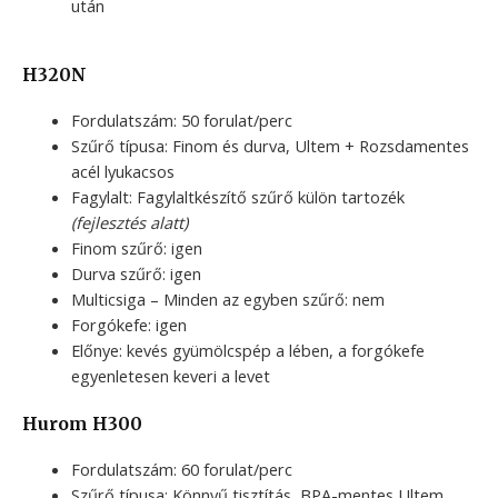
után
H320N
Fordulatszám: 50 forulat/perc
Szűrő típusa: Finom és durva, Ultem + Rozsdamentes
acél lyukacsos
Fagylalt: Fagylaltkészítő szűrő külön tartozék
(fejlesztés alatt)
Finom szűrő: igen
Durva szűrő: igen
Multicsiga – Minden az egyben szűrő: nem
Forgókefe: igen
Előnye: kevés gyümölcspép a lében, a forgókefe
egyenletesen keveri a levet
Hurom H300
Fordulatszám: 60 forulat/perc
Szűrő típusa: Könnyű tisztítás, BPA-mentes Ultem