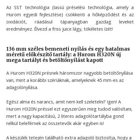
Az SST technológia (lassú préselési technológia, amely a
Hurom egyedi fejlesztése) csökkenti a hőképződést és az
oxidációt, ráadásul tápanyagban gazdag leveket
eredményez. Élvezd a friss juice lágy, tökéletes ízét!
136 mm széles bemeneti nyílás és egy hatalmas
méretű előkészítő tartály: a Hurom H320N új
mega tartályt és betöltőnyílást kapott
A Hurom H320N présnek háromszor nagyobb betöltőnyílása
van, mint a korábbi szériáknak, amelyeknek 45 mm-es az
adagolónyílása.
Egész alma és narancs, amit nem kell szeletelni? Igen! A
Hurom H320N préssel ezt egyszerűen meg tudod valósítani,
mert a nagy kapacitású, 2 literes adagolótartályba gond
nélkül beleférnek az összetevők akár egyben is!
A készülék tetején található extra adagoló biztosítja, hogy a