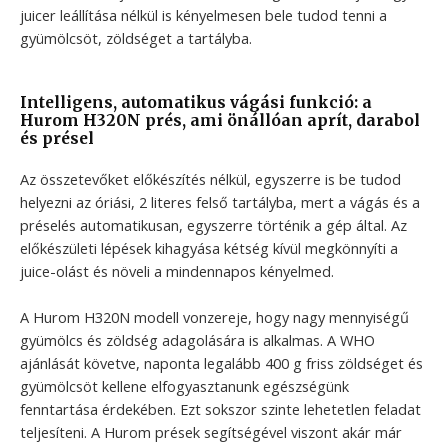
juicer leállítása nélkül is kényelmesen bele tudod tenni a
gyümölcsöt, zöldséget a tartályba.
Intelligens, automatikus vágási funkció: a
Hurom H320N prés, ami önállóan aprít, darabol
és présel
Az összetevőket előkészítés nélkül, egyszerre is be tudod
helyezni az óriási, 2 literes felső tartályba, mert a vágás és a
préselés automatikusan, egyszerre történik a gép által. Az
előkészületi lépések kihagyása kétség kívül megkönnyíti a
juice-olást és növeli a mindennapos kényelmed.
A Hurom H320N modell vonzereje, hogy nagy mennyiségű
gyümölcs és zöldség adagolására is alkalmas. A WHO
ajánlását követve, naponta legalább 400 g friss zöldséget és
gyümölcsöt kellene elfogyasztanunk egészségünk
fenntartása érdekében. Ezt sokszor szinte lehetetlen feladat
teljesíteni. A Hurom prések segítségével viszont akár már