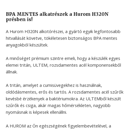
BPA MENTES alkatrészek a Hurom H320N
présben is!
A Hurom H320N alkotórészei, a gyártó egyik legfontosabb
hitvallását követve, tökéletesen biztonságos BPA mentes
anyagokból készültek.
A minőséget prémium szintre emeli, hogy a készülék egyes
elemei tritán, ULTEM, rozsdamentes acél komponensekből
állnak.
A tritán, amelyet a cumisüvegekhez is használnak,
oldódásmentes, erős és tartós. A rozsdamentes acél szűrők
kevésbé érzékenyek a baktériumokra. Az ULTEMből készült
szűrők és csiga, akár magas hőmérsékleten, nagyobb
nyomásnak is képesek ellenállni.
A HUROM az Ön egészségének figyelembevételével, a