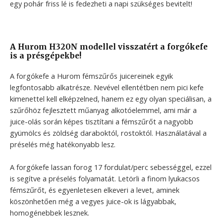
egy pohár friss lé is fedezheti a napi szükséges bevitelt!
A Hurom H320N modellel visszatért a forgókefe
is a présgépekbe!
A forgókefe a Hurom fémszűrős juicereinek egyik
legfontosabb alkatrésze. Nevével ellentétben nem pici kefe
kimenettel kell elképzelned, hanem ez egy olyan speciálisan, a
szűrőhöz fejlesztett műanyag alkotóelemmel, ami már a
juice-olás során képes tisztítani a fémszűrőt a nagyobb
gyümölcs és zöldség daraboktól, rostoktól. Használatával a
préselés még hatékonyabb lesz.
A forgókefe lassan forog 17 fordulat/perc sebességgel, ezzel
is segítve a préselés folyamatát. Letörli a finom lyukacsos
fémszűrőt, és egyenletesen elkeveri a levet, aminek
köszönhetően még a vegyes juice-ok is lágyabbak,
homogénebbek lesznek.