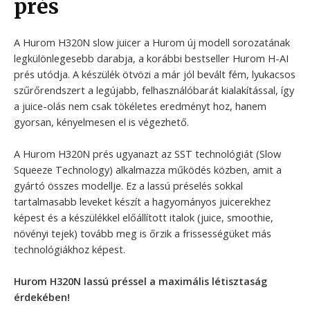
prés
A Hurom H320N slow juicer a Hurom új modell sorozatának
legkülönlegesebb darabja, a korábbi bestseller Hurom H-AI
prés utódja. A készülék ötvözi a már jól bevált fém, lyukacsos
szűrőrendszert a legújabb, felhasználóbarát kialakítással, így
a juice-olás nem csak tökéletes eredményt hoz, hanem
gyorsan, kényelmesen el is végezhető.
A Hurom H320N prés ugyanazt az SST technológiát (Slow
Squeeze Technology) alkalmazza működés közben, amit a
gyártó összes modellje. Ez a lassú préselés sokkal
tartalmasabb leveket készít a hagyományos juicerekhez
képest és a készülékkel előállított italok (juice, smoothie,
növényi tejek) tovább meg is őrzik a frissességüket más
technológiákhoz képest.
Hurom H320N lassú préssel a maximális létisztaság
érdekében!