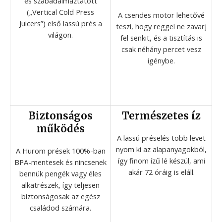
és szabadalmaztatott
(„Vertical Cold Press
A csendes motor lehetővé
Juicers”) első lassú prés a
teszi, hogy reggel ne zavarj
világon.
fel senkit, és a tisztítás is
csak néhány percet vesz
igénybe.
Biztonságos
Természetes íz
működés
A lassú préselés több levet
nyom ki az alapanyagokból,
A Hurom prések 100%-ban
így finom ízű lé készül, ami
BPA-mentesek és nincsenek
akár 72 óráig is eláll.
bennük pengék vagy éles
alkatrészek, így teljesen
biztonságosak az egész
családod számára.