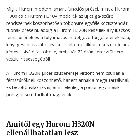
Míg a Hurom modern, smart funkciós prései, mint a Hurom
H300 és a Hurom H310A modellek az új csiga-szűrő
rendszernek köszönhetően többnyire egyféle kozisztenciát
tudnak préselni, addig a Hurom H320N készülék a lyukacsos
fémszűrőnek és a folyamatosan dolgozó forgókefének hála,
lényegesen tisztább leveket is elő tud állítani okos elődeihez
képest. Kiváló íz, több lé, ami akár 72 órán keresztül sem
veszít frissességéből!
A Hurom H320N juicer szuperereje viszont nem csupán a
fémszűrőknek köszönhető, hanem annak a mega tartálynak
és betöltőnyílásnak is, amit jelenleg a piacon egy másik
présgép sem tudhat magáénak.
Amitől egy Hurom H320N
ellenállhatatlan lesz