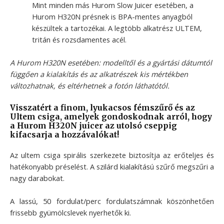
Mint minden más Hurom Slow Juicer esetében, a
Hurom H320N présnek is BPA-mentes anyagból
készültek a tartozékai. A legtöbb alkatrész ULTEM,
tritán és rozsdamentes acél.
A Hurom H320N esetében: modelltől és a gyártási dátumtól
függően a kialakítás és az alkatrészek kis mértékben
változhatnak, és eltérhetnek a fotón láthatótól.
Visszatért a finom, lyukacsos fémszűrő és az
Ultem csiga, amelyek gondoskodnak arról, hogy
a Hurom H320N juicer az utolsó cseppig
kifacsarja a hozzávalókat!
Az ultem csiga spirális szerkezete biztosítja az erőteljes és
hatékonyabb préselést. A szilárd kialakítású szűrő megszűri a
nagy darabokat.
A lassú, 50 fordulat/perc fordulatszámnak köszönhetően
frissebb gyümölcslevek nyerhetők ki.