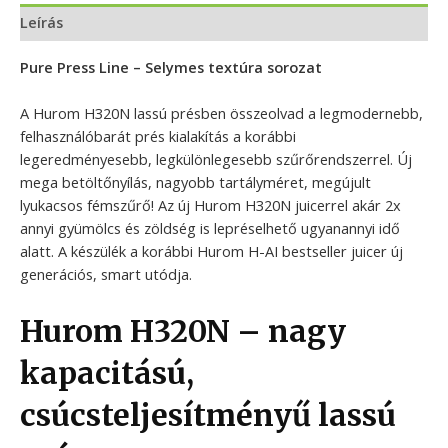
Leírás
Pure Press Line – Selymes textúra sorozat
A Hurom H320N lassú présben összeolvad a legmodernebb,
felhasználóbarát prés kialakítás a korábbi
legeredményesebb, legkülönlegesebb szűrőrendszerrel. Új
mega betöltőnyílás, nagyobb tartályméret, megújult
lyukacsos fémszűrő! Az új Hurom H320N juicerrel akár 2x
annyi gyümölcs és zöldség is lepréselhető ugyanannyi idő
alatt. A készülék a korábbi Hurom H-AI bestseller juicer új
generációs, smart utódja.
Hurom H320N – nagy
kapacitású,
csúcsteljesítményű lassú