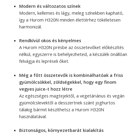
Modern és változatos színek
Modern, kellemes és lágy, meleg színekben kapható,
így a Hurom H320N minden élettérhez tökéletesen
harmonizál.
Rendkívül okos és kényelmes
A Hurom H320N présbe az összetevőket előkészítés
nélkül, egyszerre is behelyezheted, a készülék önállóan
felvágja és lepréseli őket.
Még a főtt összetevők is kombinálhatóak a friss
gyümölcsökkel, zöldségekkel, hogy egy finom
vegyes juice-t hozz létre
Az egészséges magtejektől, a vegetáriánus és vegán
gyümölcslevektől a desszertnek szánt joghurtos
tálakig bármit készíthetsz a Hurom H320N
használatával.
Biztonságos, környezetbarát kialakítás