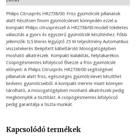
Philips Citrusprés HR2738/00: Friss gyümölcslé pillanatok
alatt Készítsen finom gyümölcslevet könnyedén ezzel a
kompakt Philips citruspréssel! A HR2738/00 modell tökéletes
választás a gyors és egyszerű gyümölcslé készítéshez. Főbb
jellemzők: 0,5 literes légyűjtő 25 W teljesítmény Automatikus
visszatekerés Beépített kábeltároló Mosogatógépben
mosható alkatrészek ️ Kompakt kialakítás, helytakarékos
Csöpögésmentes kifolyócső Élvezze a friss gyümölcslé
előnyeit: A Philips Citrusprés HR2738/00 segítségével
pillanatok alatt friss, egészséges gyümölcslevet készíthet
kedvenc gyümölcseiből. A kompakt mérete miatt könnyen
tárolható, a mosogatógépben mosható alkatrészek pedig
megkönnyítik a tisztítást. A csöpögésmentes kifolyócső
pedig garantálja a tiszta munkát.
Kapcsolódó termékek